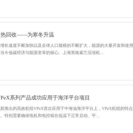
置热回收——为寒冬升温
济增长速度不断加快以及全球人口规模的不断扩大，能源的大量开发和使
为当今低碳经济与能源变革的核心。上海英格索兰压缩机…
VPeX系列产品成功应用于海洋平台项目
新推出的高效机组VPeX首次应用于中海油海洋平台上，VPeX机组的特
温。特别需要确保电机和电控箱在低温下正常启动、平…