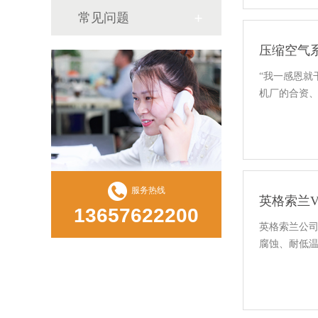
常见问题
压缩空气
“我一感恩就
机厂的合资、
服务热线
英格索兰
13657622200
英格索兰公司
腐蚀、耐低