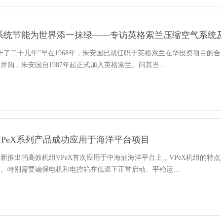
系统节能为世界添一抹绿——专访英格索兰压缩空气系统
干了二十几年”早在1968年，朱安国已就任职于英格索兰在华投资项目
并购，朱安国自1987年起正式加入英格索兰。问其当…
VPeX系列产品成功应用于海洋平台项目
新推出的高效机组VPeX首次应用于中海油海洋平台上，VPeX机组的
温。特别需要确保电机和电控箱在低温下正常启动、平稳运…