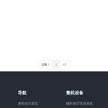
总数 1
1
1/1
导航
整机设备
赛邦动力首页
螺杆真空泵鼓风机