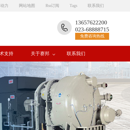
邦动力
网站地图
Rss订阅
Tags
联系我们
13657622200
023-68888715
免费咨询热线
术支持
关于赛邦
联系我们