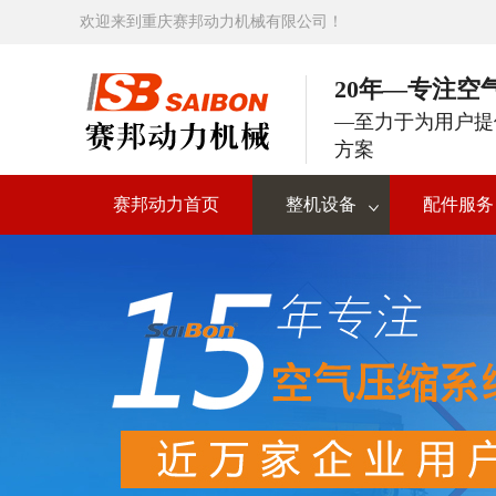
欢迎来到重庆赛邦动力机械有限公司！
20年—专注空
—至力于为用户提
方案
赛邦动力首页
整机设备
配件服务