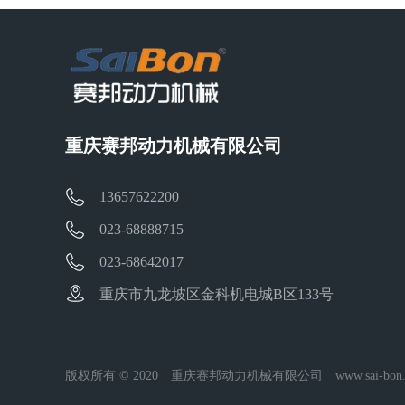
重庆赛邦动力机械有限公司
13657622200
023-68888715
023-68642017
重庆市九龙坡区金科机电城B区133号
版权所有 © 2020 重庆赛邦动力机械有限公司 www.sai-bon.