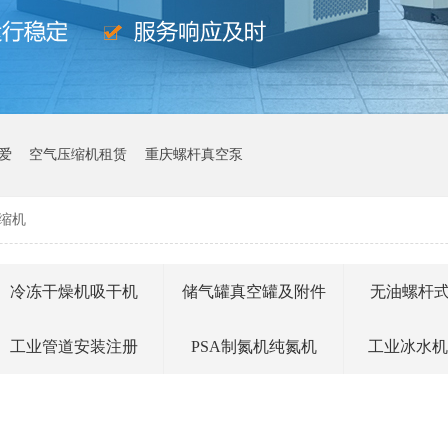
爱
空气压缩机租赁
重庆螺杆真空泵
缩机
冷冻干燥机吸干机
储气罐真空罐及附件
无油螺杆
工业管道安装注册
PSA制氮机纯氮机
工业冰水机