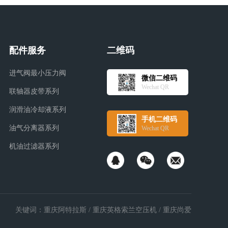
配件服务
二维码
进气阀最小压力阀
微信二维码
Wechat QR
联轴器皮带系列
润滑油冷却液系列
手机二维码
油气分离器系列
Wechat QR
机油过滤器系列
关键词：
重庆阿特拉斯
/
重庆英格索兰空压机
/
重庆尚爱