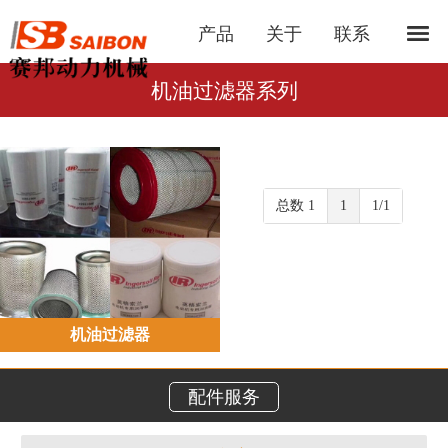
产品
关于
联系
机油过滤器系列
总数 1
1
1/1
机油过滤器
配件服务