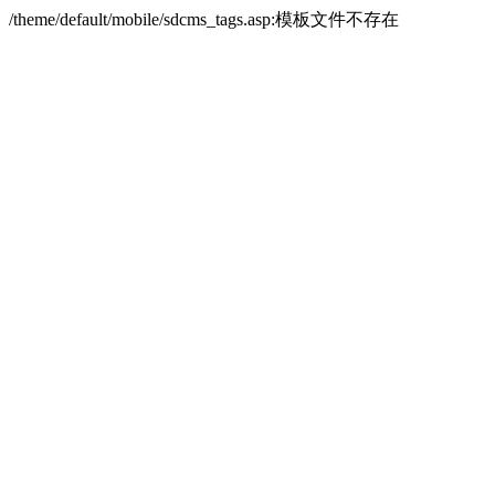
/theme/default/mobile/sdcms_tags.asp:模板文件不存在