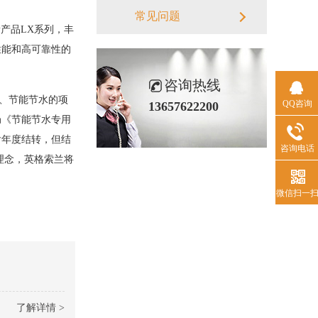
常见问题
产品LX系列，丰
性能和高可靠性的
咨询热线
、节能节水的项
QQ咨询
13657622200
局《节能节水专用
后年度结转，但结
咨询电话
理念，英格索兰将
微信扫一
了解详情 >