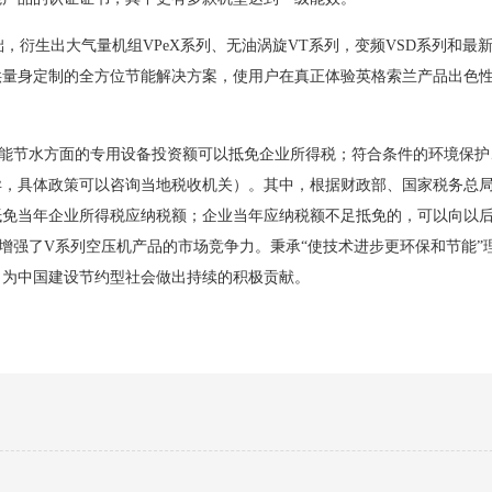
衍生出大气量机组VPeX系列、无油涡旋VT系列，变频VSD系列和最新
供量身定制的全方位节能解决方案，使用户在真正体验英格索兰产品出色
能节水方面的专用设备投资额可以抵免企业所得税；符合条件的环境保护
异，具体政策可以咨询当地税收机关）。其中，根据财政部、国家税务总
抵免当年企业所得税应纳税额；企业当年应纳税额不足抵免的，可以向以
地增强了V系列空压机产品的市场竞争力。秉承“使技术进步更环保和节能”
，为中国建设节约型社会做出持续的积极贡献。